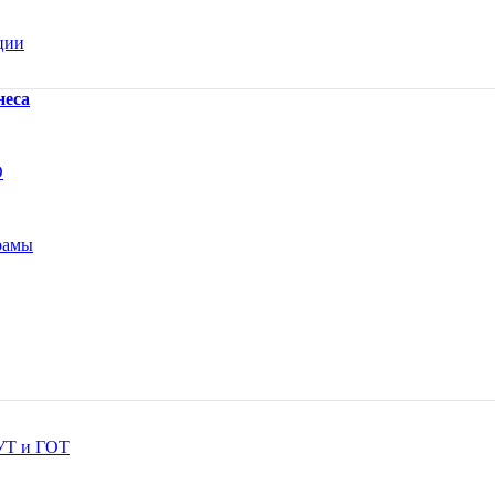
ции
неса
О
рамы
ОУТ и ГОТ