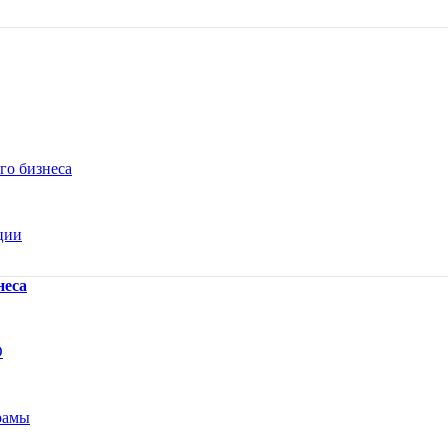
го бизнеса
ции
неса
О
рамы